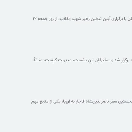
کتابخانه ملی ایران به دلیل بسته بودن مسیرهای ورودی اراضی عباس‌آباد و اعمال محدودیت‌های تردد هم‌زمان با برگزاری آیین تدفین رهبر شهید انقلاب، از روز جمعه ۱۲
 برگزار شد و سخنرانان این نشست، مدیریت کیفیت، منشأ،
انی فراداده در سازمان‌های فراداده‌محور دانستند.
ستین سفر ناصرالدین‌شاه قاجار به اروپا، یکی از منابع مهم
رود.