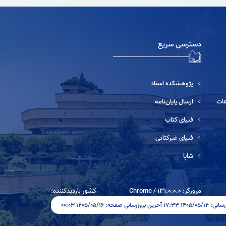
دسترسی سریع
پژوهشکده اسناد
ارسال پایان‌نامه
فیپای کتاب
فیپای غیرکتابی
شاپا
مرورگر:
131.0.0.0
/
Chrome
کشور بازدیدکننده:
وزرسانی صفحه: ۱۴۰۵/۰۵/۱۶ ۰۰:۰۳