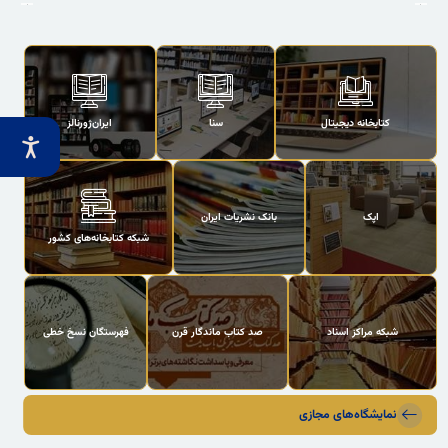
کتابخانه دیجیتال
سنا
ایران‌ژورنالز
اپک
بانک نشریات ایران
شبکه کتابخانه‌های کشور
شبکه مراکز اسناد
صد کتاب ماندگار قرن
فهرستگان نسخ خطی
سایت کودکان و نوجوانان