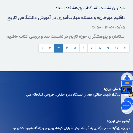
تازه‌ترین نشست نقد کتاب پژوهشکده اسناد
«اقلیم مورخان» و مسئله مهارت‌آموزی در آموزش دانشگاهی تاریخ
۱۴۰۵/۰۵/۰۵ - ۱۶:۵۰
استادان و پژوهشگران حوزه تاریخ در نشست نقد و بررسی کتاب «اقلیم
مورخان؛ مهارت‌های تاریخ‌ورزی علمی»، ضمن تأکید بر ضرورت بازنگری در
۱
۲
۳
۴
۵
۶
۷
۸
۹
۱۰
۱۱
آموزش دانشگاهی تاریخ، ظرفیت‌های آموزشی و کاستی‌های این اثر را در
زمینه مهارت‌آموزی، منبع‌شناسی، توصیف، تفسیر و روایت‌پردازی بررسی
کردند.
کتابخانه ملی ایران:
تهران، بزرگراه شهيد حقانی، بعد از ايستگاه مترو حقانی، خروجی كتابخانه ملی
آرشیو ملی ایران:
تهران، بزرگراه حقانی (شرق به غرب)، نبش خیابان کوشا، روبروی ورزشگاه شهید کشوری،