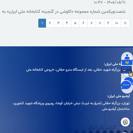
۱۴۰۵/۰۵/۱۱ - ۱۰:۴۷
شصت‌ویکمین شماره مجموعه «کاوشی در گنجینه کتابخانه ملی ایران» به
معرفی کتاب «نمایش در ایران»، نوشته ویلهلم لیتن، اختصاص دارد؛ اثری
۱
۲
۳
۴
۵
۶
۷
۸
۹
۱۰
۱۱
که با انتشار ۱۵ متن تعزیه متعلق به سال‌های ۱۸۳۱ تا ۱۸۳۴ میلادی، از
منابع مهم شناخت نمایش آیینی و مذهبی ایران در دوره قاجار به شمار
می‌رود.
کتابخانه ملی ایران:
تهران، بزرگراه شهيد حقانی، بعد از ايستگاه مترو حقانی، خروجی كتابخانه ملی
آرشیو ملی ایران:
تهران، بزرگراه حقانی (شرق به غرب)، نبش خیابان کوشا، روبروی ورزشگاه شهید کشوری،
ساختمان آرشیو ملی