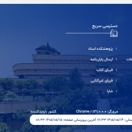
دسترسی سریع
پژوهشکده اسناد
ارسال پایان‌نامه
فیپای کتاب
فیپای غیرکتابی
شاپا
مرورگر:
131.0.0.0
/
Chrome
کشور بازدیدکننده:
نی صفحه: ۱۴۰۵/۰۵/۱۵ ۰۸:۳۲