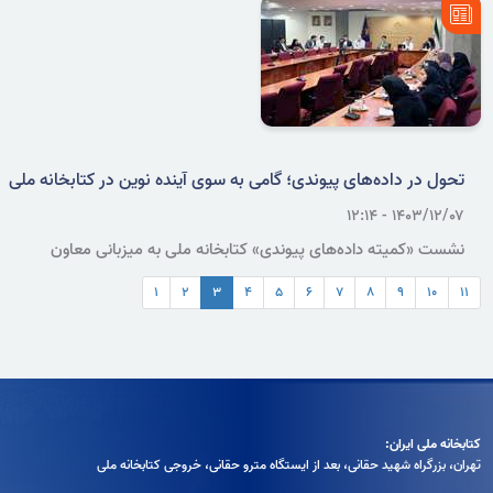
شورا برگزار شد. در این نشست، وضعیت کنونی اندیشگاه، جایگاه
کارگروه‌های علمی و برنامه‌ریزی برای انتخاب کتاب‌های ماندگار قرن به بحث
گذاشته شد.
تحول در داده‌های پیوندی؛ گامی به سوی آینده نوین در کتابخانه ملی
۱۴۰۳/۱۲/۰۷ - ۱۲:۱۴
نشست «کمیته داده‌های پیوندی» کتابخانه ملی به میزبانی معاون
کتابخانه ملی و با هدف بررسی تحول در استانداردهای سازماندهی و ارتقاء
۱
۲
۳
۴
۵
۶
۷
۸
۹
۱۰
۱۱
داده‌های پیوندی و بهبود کیفیت خدمات اطلاعاتی برگزار شد.
کتابخانه ملی ایران:
تهران، بزرگراه شهيد حقانی، بعد از ايستگاه مترو حقانی، خروجی كتابخانه ملی