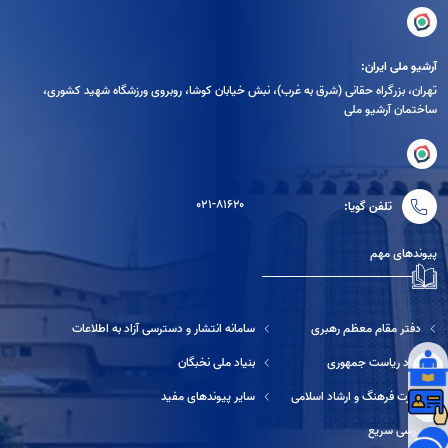
آرشیو ملی ایران:
تهران، بزرگراه حقانی (شرق به غرب)، نبش خیابان کوشا، روبروی ورزشگاه شهید کشوری،
ساختمان آرشیو ملی
۰۲۱-۸۱۶۲۰
تلفن گویا:
پیوندهای مهم
دفتر مقام معظم رهبری
سامانه انتشار و دسترسی آزاد به اطلاعات
نهاد ریاست جمهوری
بنیاد ملی نخبگان
وزارت فرهنگ و ارشاد اسلامی
سایر پیوندهای مفید
دسترسی سریع