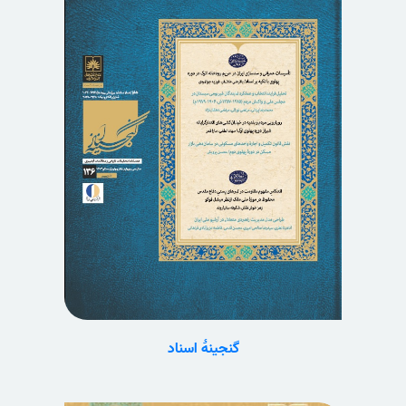
گنجینۀ اسناد